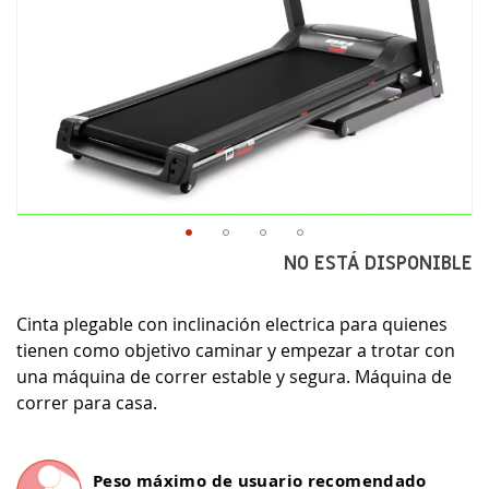
Saltar
NO ESTÁ DISPONIBLE
al
comienzo
Cinta plegable con inclinación electrica para quienes
de
la
tienen como objetivo caminar y empezar a trotar con
galería
una máquina de correr estable y segura. Máquina de
de
correr para casa.
imágenes
Peso máximo de usuario recomendado