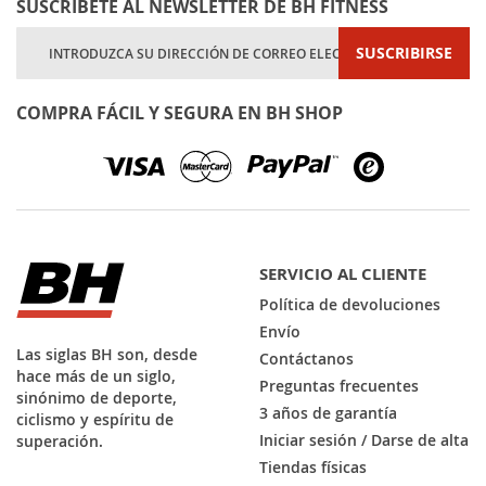
SUSCRÍBETE AL NEWSLETTER DE BH FITNESS
Inscríbase
SUSCRIBIRSE
a
nuestro
boletín
COMPRA FÁCIL Y SEGURA EN BH SHOP
de
noticias:
SERVICIO AL CLIENTE
Política de devoluciones
Envío
Las siglas BH son, desde
Contáctanos
hace más de un siglo,
Preguntas frecuentes
sinónimo de deporte,
3 años de garantía
ciclismo y espíritu de
Iniciar sesión / Darse de alta
superación.
Tiendas físicas