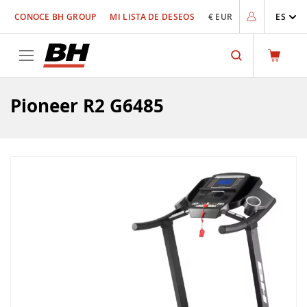
Ir
CONOCE BH GROUP
MI LISTA DE DESEOS
€ EUR
ES
al
contenido
Search
Pioneer R2 G6485
Saltar
al
final
de
la
galería
de
imágenes