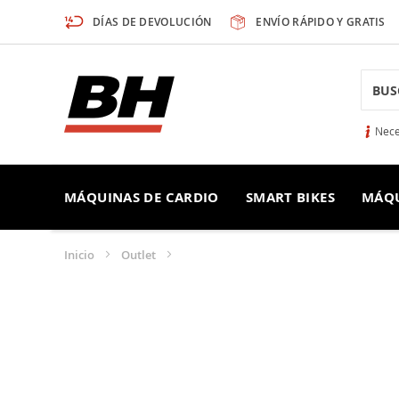
Ir
DÍAS DE DEVOLUCIÓN
ENVÍO RÁPIDO Y GRATIS
al
contenido
Searc
Nece
MÁQUINAS DE CARDIO
SMART BIKES
MÁQU
Inicio
Outlet
Cavitación Estética
CAVITACIÓN ESTÉT