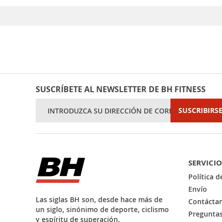
SUSCRÍBETE AL NEWSLETTER DE BH FITNESS
Inscríbase
SUSCRIBIRS
a
nuestro
boletín
de
noticias:
SERVICIO
Política 
Envío
Las siglas BH son, desde hace más de
Contácta
un siglo, sinónimo de deporte, ciclismo
Preguntas
y espíritu de superación.