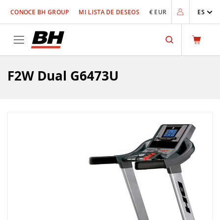
Ir
CONOCE BH GROUP
MI LISTA DE DESEOS
€ EUR
ES
al
contenido
Search
F2W Dual G6473U
Saltar
al
final
de
la
galería
de
imágenes