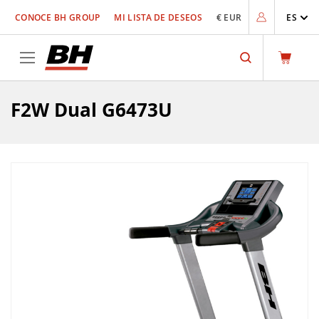
Ir
CONOCE BH GROUP
MI LISTA DE DESEOS
€ EUR
ES
al
contenido
Search
F2W Dual G6473U
Saltar
al
final
de
la
galería
de
imágenes