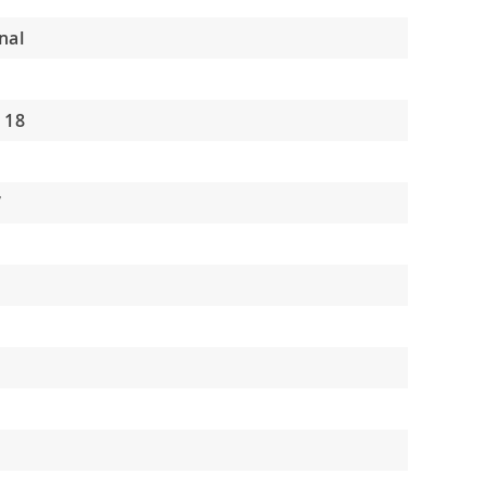
nal
 18
V