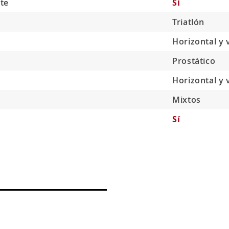
te
Sí
Triatlón
Horizontal y v
Prostático
Horizontal y v
Mixtos
Sí