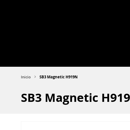
Inicio
SB3 Magnetic H919N
SB3 Magnetic H91
Saltar
al