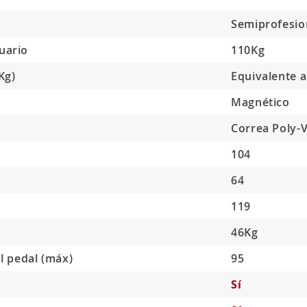
Semiprofesio
uario
110Kg
Kg)
Equivalente a
Magnético
Correa Poly-
104
64
119
46Kg
al pedal (máx)
95
Sí