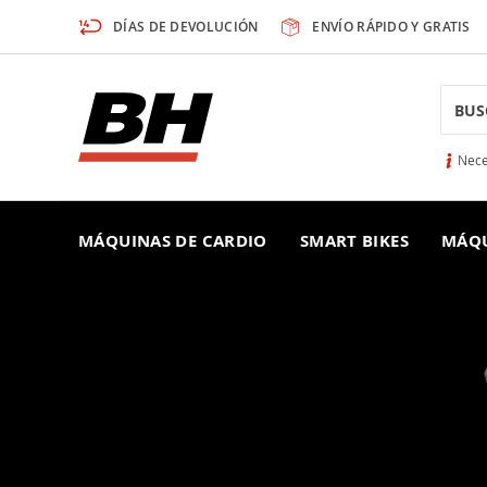
Ir
DÍAS DE DEVOLUCIÓN
ENVÍO RÁPIDO Y GRATIS
al
contenido
Searc
Nece
MÁQUINAS DE CARDIO
SMART BIKES
MÁQU