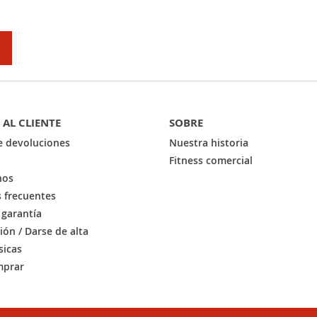
E
 AL CLIENTE
SOBRE
de devoluciones
Nuestra historia
Fitness comercial
nos
 frecuentes
 garantía
sión / Darse de alta
sicas
prar