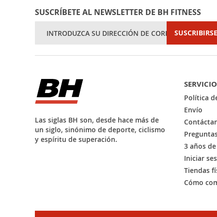
SUSCRÍBETE AL NEWSLETTER DE BH FITNESS
Inscríbase
SUSCRIBIRS
a
nuestro
boletín
de
noticias:
SERVICIO
Política 
Envío
Las siglas BH son, desde hace más de
Contácta
un siglo, sinónimo de deporte, ciclismo
Preguntas
y espíritu de superación.
3 años de
Iniciar se
Tiendas fí
Cómo com