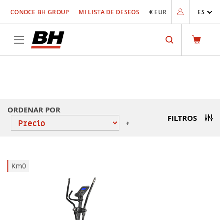
Ir
CONOCE BH GROUP
MI LISTA DE DESEOS
€ EUR
ES
al
contenido
Search
BICICLETAS ELÍPTICAS
ORDENAR POR
FILTROS
Fijar
Dirección
Descendente
Km0