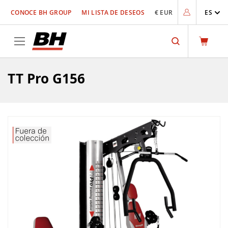
Ir
CONOCE BH GROUP
MI LISTA DE DESEOS
€ EUR
ES
al
contenido
Search
TT Pro G156
Saltar
al
final
de
la
galería
de
imágenes