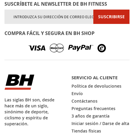
SUSCRÍBETE AL NEWSLETTER DE BH FITNESS
Inscríbase
SUSCRIBIRSE
a
nuestro
boletín
COMPRA FÁCIL Y SEGURA EN BH SHOP
de
noticias:
SERVICIO AL CLIENTE
Política de devoluciones
Envío
Las siglas BH son, desde
Contáctanos
hace más de un siglo,
Preguntas frecuentes
sinónimo de deporte,
3 años de garantía
ciclismo y espíritu de
Iniciar sesión / Darse de alta
superación.
Tiendas físicas