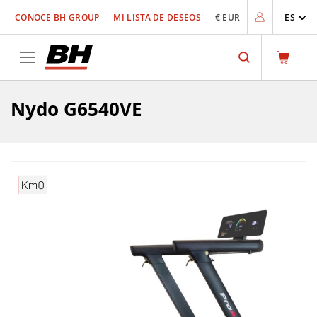
Ir
CONOCE BH GROUP
MI LISTA DE DESEOS
€ EUR
ES
al
contenido
Search
Nydo G6540VE
Saltar
al
final
de
la
galería
de
imágenes