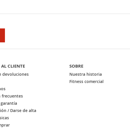
E
 AL CLIENTE
SOBRE
de devoluciones
Nuestra historia
Fitness comercial
nos
 frecuentes
 garantía
sión / Darse de alta
sicas
prar