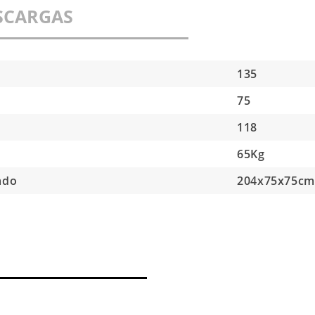
SCARGAS
135
75
118
65Kg
ado
204x75x75c