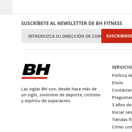
SUSCRÍBETE AL NEWSLETTER DE BH FITNESS
Inscríbase
SUSCRIBIRS
a
nuestro
boletín
de
noticias:
SERVICIO
Política 
Envío
Las siglas BH son, desde hace más de
Contácta
un siglo, sinónimo de deporte, ciclismo
Preguntas
y espíritu de superación.
3 años de
Iniciar se
Tiendas fí
Cómo com